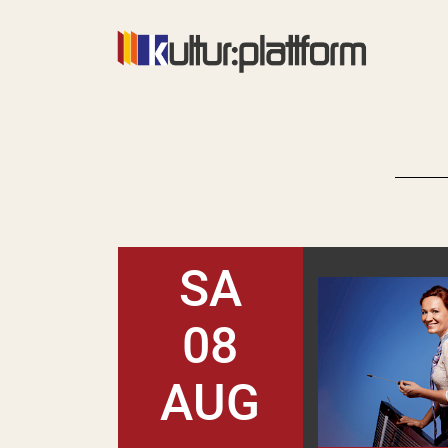
SA
08
AUG