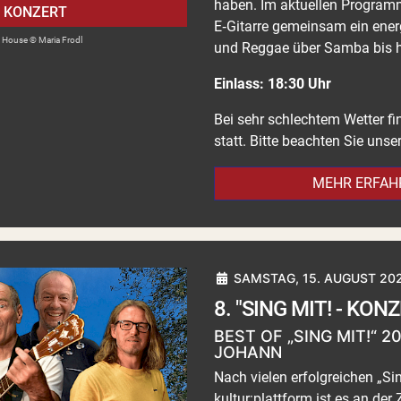
haben. Im aktuellen Program
KONZERT
E‑Gitarre gemeinsam ein ener
a House © Maria Frodl
und Reggae über Samba bis hi
Einlass: 18:30 Uhr
Bei sehr schlechtem Wetter fi
statt. Bitte beachten Sie un
MEHR ERFAH
SAMSTAG, 15. AUGUST 202
8. "SING MIT! - KON
BEST OF „SING MIT!“ 2
JOHANN
Nach vielen erfolgreichen „Si
kultur:plattform ist es an de