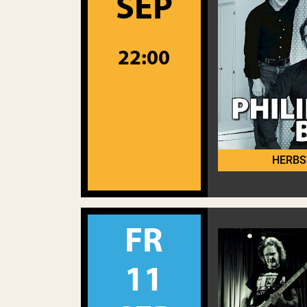
SEP
22:00
HERBS
FR
11