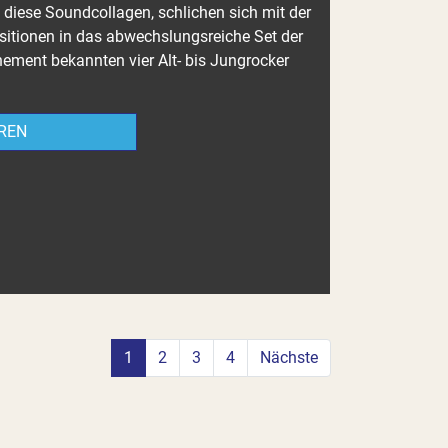
h diese Soundcollagen, schlichen sich mit der
itionen in das abwechslungsreiche Set der
nement bekannten vier Alt- bis Jungrocker
REN
1
2
3
4
Nächste