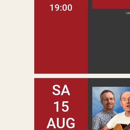
19:00
Lil
SA
15
AUG