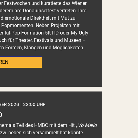
ner Festwochen und kuratierte das Wiener
anderem am Donauinselfest vertreten. Ihre
nd emotionale Direktheit mit Mut zu
n Popmomenten. Neben Projekten mit
ental-Pop-Formation 5K HD oder My Ugly
uch für Theater, Festivals und Museen –
en Formen, Klängen und Möglichkeiten.
REN
ER 2026 | 22:00 UHR
D
(ehemals Teil des HMBC mit dem Hit
„Vo Mello
bzw. neben sich versammelt hat könnte