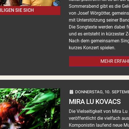
Sommerabend gibt es die Gele
ILIGEN SIE SICH
von Josef Wörgötter, gemein
mit Unterstützung seiner Ban
Die Songtexte werden dabei fü
und es entsteht in kürzester 
Nach dem gemeinsamen Singe
kurzes Konzert spielen.
MEHR ERFAH
DONNERSTAG, 10. SEPTEMB
MIRA LU KOVACS
Die Vielseitigkeit von Mira L
veröffentlicht die vielfach a
Komponistin laufend neue Mus