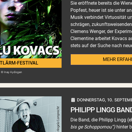
Sie eröffnete bereits die Wie
Popfest, heuer ist sie unter 
Musik verbindet Virtuosität u
schrägen, zukunftsweisende
Clemens Wenger, der Experim
Clementine arbeitet Kovacs a
stets auf der Suche nach neu
MEHR ERFAH
TLÄRM-FESTIVAL
© Inay Aydogan
DONNERSTAG, 10. SEPTEMB
PHILIPP LINGG BAN
Die Band, die Philipp Lingg 
bis ge Schoppornou“)
hinter 