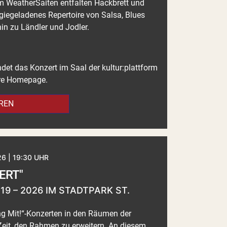
m WeatherSaiten entfalten Hackbrett und
giegeladenes Repertoire von Salsa, Blues
n zu Ländler und Jodler.
ndet das Konzert im Saal der kultur:plattform
sere Homepage.
REN
6 | 19:30 UHR
ZERT"
019 – 2026 IM STADTPARK ST.
ng Mit!“-Konzerten in den Räumen der
r Zeit, den Rahmen zu erweitern. An diesem