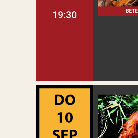
BETE
19:30
DO
10
SEP