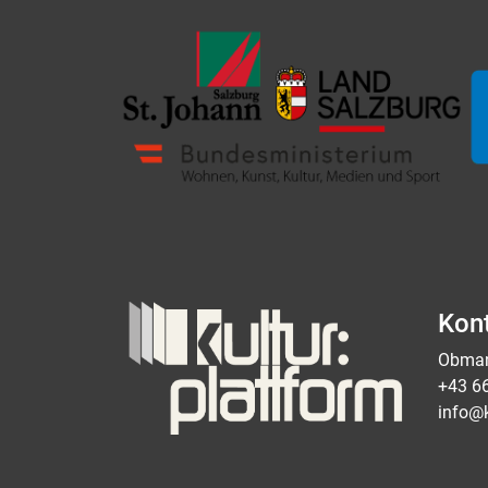
Kon
Obman
+43 6
info@k