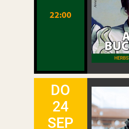
22:00
HERBS
DO
24
SEP