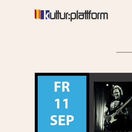
FR
11
SEP