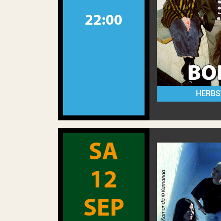
22:00
HERBS
SA
12
SEP