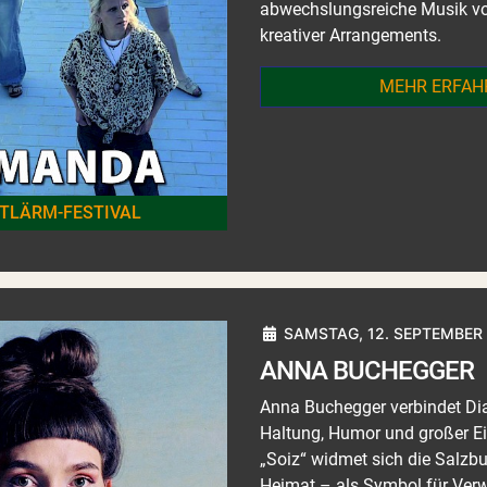
abwechslungsreiche Musik vo
kreativer Arrangements.
MEHR ERFAH
TLÄRM-FESTIVAL
SAMSTAG, 12. SEPTEMBER 
ANNA BUCHEGGER
Anna Buchegger verbindet Dia
Haltung, Humor und großer Ei
„Soiz“ widmet sich die Salzb
Heimat – als Symbol für Ver