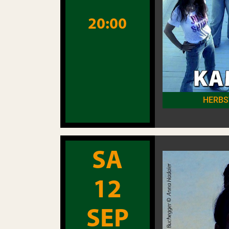
20:00
HERBS
SA
12
SEP