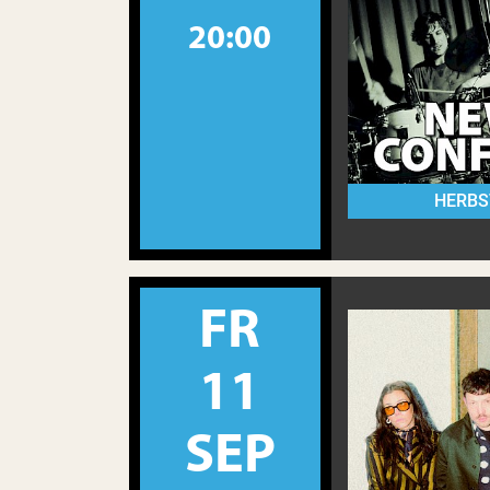
20:00
HERBS
FR
11
SEP