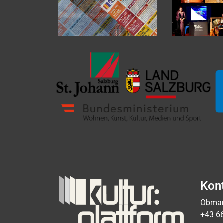
Kon
Obman
+43 6