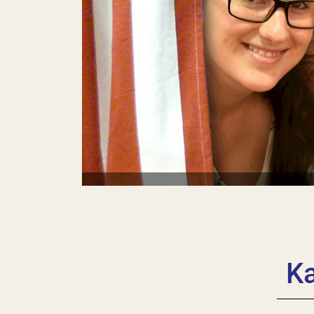
© Friedl Göschel
Ka