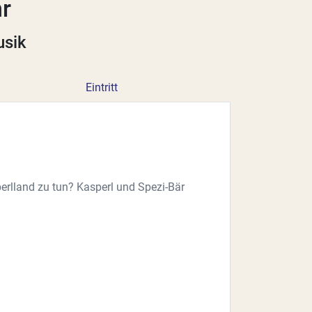
hr
usik
Eintritt
rlland zu tun? Kasperl und Spezi-Bär