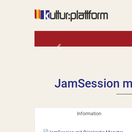
Vorheriges
JamSession mi
Information