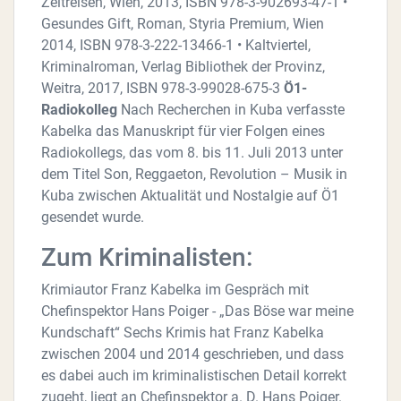
Zeitreisen, Wien, 2013, ISBN 978-3-902693-47-1 •
Gesundes Gift, Roman, Styria Premium, Wien
2014, ISBN 978-3-222-13466-1 • Kaltviertel,
Kriminalroman, Verlag Bibliothek der Provinz,
Weitra, 2017, ISBN 978-3-99028-675-3
Ö1-
Radiokolleg
Nach Recherchen in Kuba verfasste
Kabelka das Manuskript für vier Folgen eines
Radiokollegs, das vom 8. bis 11. Juli 2013 unter
dem Titel Son, Reggaeton, Revolution – Musik in
Kuba zwischen Aktualität und Nostalgie auf Ö1
gesendet wurde.
Zum Kriminalisten:
Krimiautor Franz Kabelka im Gespräch mit
Chefinspektor Hans Poiger - „Das Böse war meine
Kundschaft“ Sechs Krimis hat Franz Kabelka
zwischen 2004 und 2014 geschrieben, und dass
es dabei auch im kriminalistischen Detail korrekt
zugeht, liegt an Chefinspektor a. D. Hans Poiger.