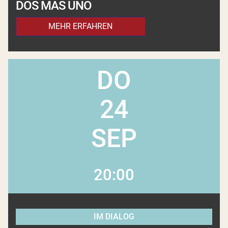
DOS MAS UNO
MEHR ERFAHREN
DO
24
SEP
20:00
IM DIALOG